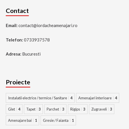
Contact
Email:
contact@iordacheamenajari.ro
Telefon:
0733937578
Adresa:
Bucuresti
Proiecte
Instalatii electrice / termice / Sanitare
4
Amenajari interioare
4
Glet
4
Tapet
3
Parchet
3
Rigips
3
Zugraveli
3
Amenajare bai
1
Gresie / Faianta
1