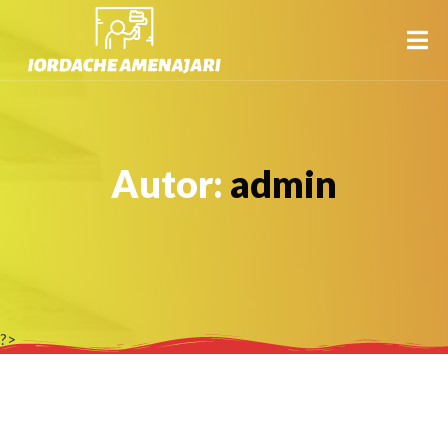
Autor:
admin
?>